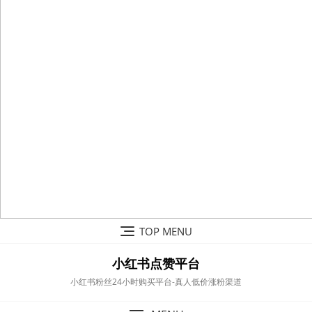
Skip
TOP MENU
to
content
小红书点赞平台
小红书粉丝24小时购买平台-真人低价涨粉渠道