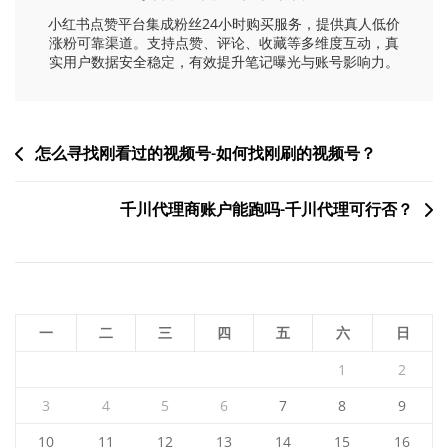
小红书点赞平台集成粉丝24小时购买服务，提供真人低价
涨粉可靠渠道。支持点赞、评论、收藏等多维度互动，真
实用户数据安全稳定，有效提升笔记曝光与账号影响力。
文
怎么寻找刚看过的视频号-如何找刚刷的视频号？
章
千川代理商账户能跑吗-千川代理可行否？
导
航
一
二
三
四
五
六
日
1
2
3
4
5
6
7
8
9
10
11
12
13
14
15
16