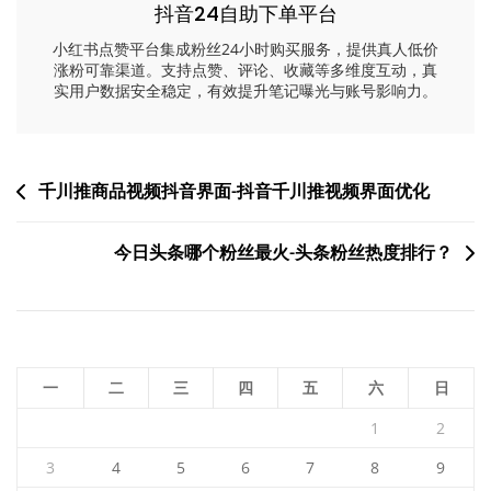
抖音24自助下单平台
小红书点赞平台集成粉丝24小时购买服务，提供真人低价
涨粉可靠渠道。支持点赞、评论、收藏等多维度互动，真
实用户数据安全稳定，有效提升笔记曝光与账号影响力。
文
千川推商品视频抖音界面-抖音千川推视频界面优化
章
今日头条哪个粉丝最火-头条粉丝热度排行？
导
航
一
二
三
四
五
六
日
1
2
3
4
5
6
7
8
9