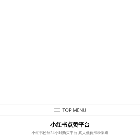
Skip
TOP MENU
to
content
小红书点赞平台
小红书粉丝24小时购买平台-真人低价涨粉渠道