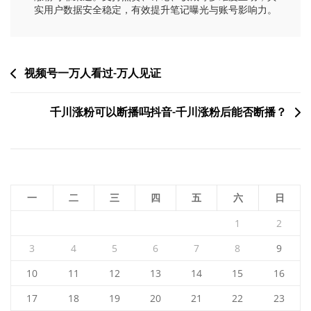
实用户数据安全稳定，有效提升笔记曝光与账号影响力。
文
视频号一万人看过-万人见证
章
千川涨粉可以断播吗抖音-千川涨粉后能否断播？
导
航
一
二
三
四
五
六
日
1
2
3
4
5
6
7
8
9
10
11
12
13
14
15
16
17
18
19
20
21
22
23