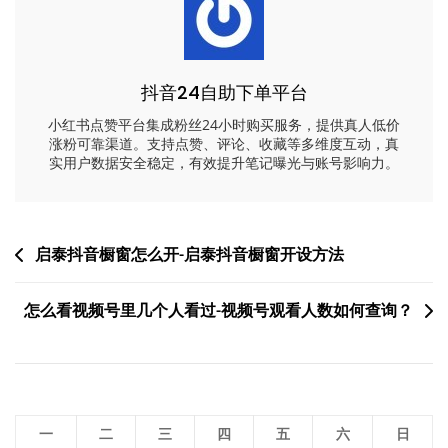
抖音24自助下单平台
小红书点赞平台集成粉丝24小时购买服务，提供真人低价
涨粉可靠渠道。支持点赞、评论、收藏等多维度互动，真
实用户数据安全稳定，有效提升笔记曝光与账号影响力。
文
启泰抖音橱窗怎么开-启泰抖音橱窗开设方法
章
怎么看视频号里几个人看过-视频号观看人数如何查询？
导
航
一
二
三
四
五
六
日