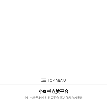
Skip
TOP MENU
to
content
小红书点赞平台
小红书粉丝24小时购买平台-真人低价涨粉渠道