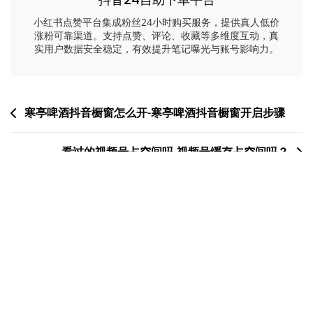
小红书点赞平台集成粉丝24小时购买服务，提供真人低价
涨粉可靠渠道。支持点赞、评论、收藏等多维度互动，真
实用户数据安全稳定，有效提升笔记曝光与账号影响力。
文
寒亭啤酒抖音橱窗怎么开-寒亭啤酒抖音橱窗开启步骤
章
看过的视频号占空间吗-视频号缓存占空间吗？
导
航
一
二
三
四
五
六
日
1
2
3
4
5
6
7
8
9