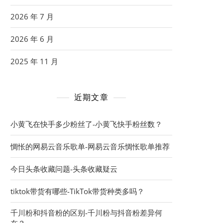
2026 年 7 月
2026 年 6 月
2025 年 11 月
近期文章
小黄飞在快手多少粉丝了-小黄飞快手粉丝数？
惆怅的网易云音乐歌单-网易云音乐惆怅歌单推荐
今日头条收藏问题-头条收藏疑云
tiktok带货有哪些-TikTok带货种类多吗？
千川粉和抖音粉的区别-千川粉与抖音粉差异何