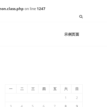
on.class.php
on line
1247
示例页面
一
二
三
四
五
六
日
1
2
3
4
5
6
7
8
9