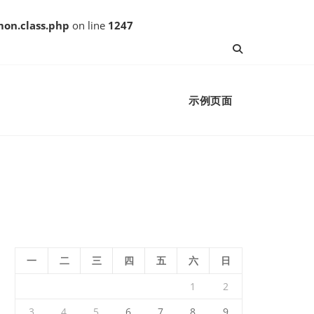
on.class.php
on line
1247
示例页面
一
二
三
四
五
六
日
1
2
3
4
5
6
7
8
9