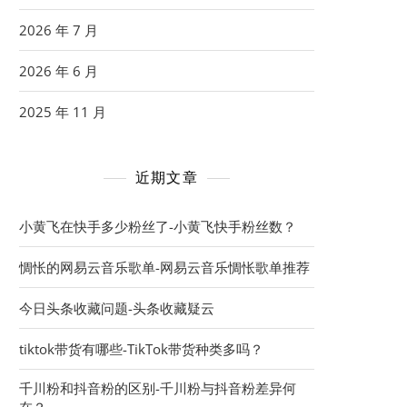
2026 年 7 月
2026 年 6 月
2025 年 11 月
近期文章
小黄飞在快手多少粉丝了-小黄飞快手粉丝数？
惆怅的网易云音乐歌单-网易云音乐惆怅歌单推荐
今日头条收藏问题-头条收藏疑云
tiktok带货有哪些-TikTok带货种类多吗？
千川粉和抖音粉的区别-千川粉与抖音粉差异何