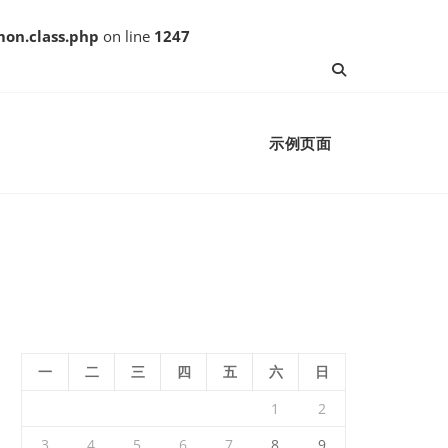
on.class.php
on line
1247
示例页面
一
二
三
四
五
六
日
1
2
3
4
5
6
7
8
9