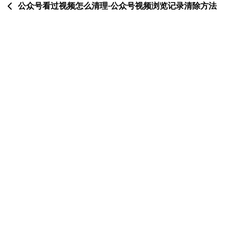
文
公众号看过视频怎么清理-公众号视频浏览记录清除方法
章
千川怎么添加2个账号-千川双账号添加法
导
航
一
二
三
四
五
六
日
1
2
3
4
5
6
7
8
9
10
11
12
13
14
15
16
17
18
19
20
21
22
23
24
25
26
27
28
29
30
31