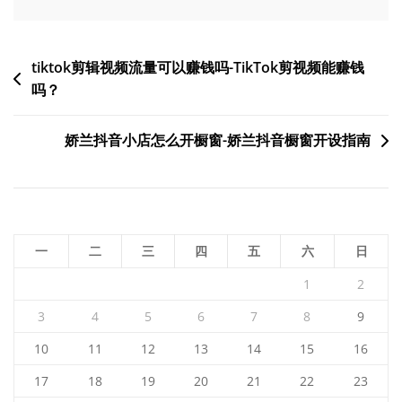
文
tiktok剪辑视频流量可以赚钱吗-TikTok剪视频能赚钱
吗？
章
导
娇兰抖音小店怎么开橱窗-娇兰抖音橱窗开设指南
航
一
二
三
四
五
六
日
1
2
3
4
5
6
7
8
9
10
11
12
13
14
15
16
17
18
19
20
21
22
23