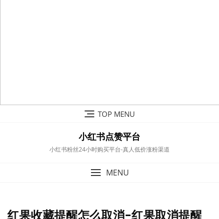
Skip
TOP MENU
to
content
小红书点赞平台
小红书粉丝24小时购买平台-真人低价涨粉渠道
MENU
红果收藏提醒怎么取消-红果取消提醒