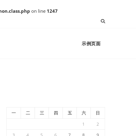
on.class.php
on line
1247
示例页面
一
二
三
四
五
六
日
1
2
3
4
5
6
7
8
9