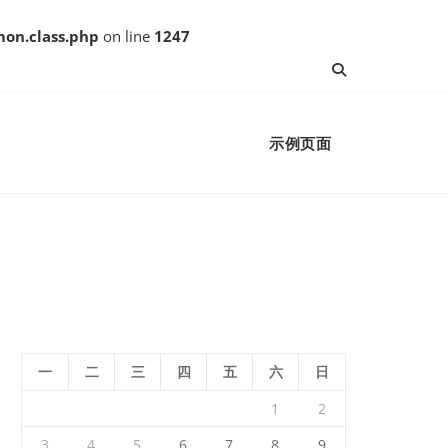
on.class.php
on line
1247
示例页面
一
二
三
四
五
六
日
1
2
3
4
5
6
7
8
9