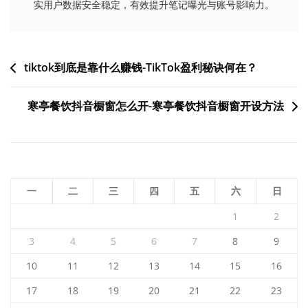
实用户数据安全稳定，有效提升笔记曝光与账号影响力。
文
tiktok到底是靠什么赚钱-TikTok盈利秘诀何在？
章
寒亭餐饮抖音橱窗怎么开-寒亭餐饮抖音橱窗开设方法
导
航
一
二
三
四
五
六
日
1
2
3
4
5
6
7
8
9
10
11
12
13
14
15
16
17
18
19
20
21
22
23