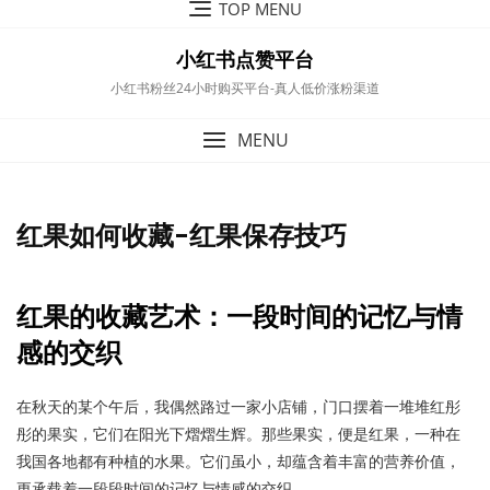
TOP MENU
to
content
小红书点赞平台
小红书粉丝24小时购买平台-真人低价涨粉渠道
MENU
红果如何收藏-红果保存技巧
红果的收藏艺术：一段时间的记忆与情
感的交织
在秋天的某个午后，我偶然路过一家小店铺，门口摆着一堆堆红彤
彤的果实，它们在阳光下熠熠生辉。那些果实，便是红果，一种在
我国各地都有种植的水果。它们虽小，却蕴含着丰富的营养价值，
更承载着一段段时间的记忆与情感的交织。