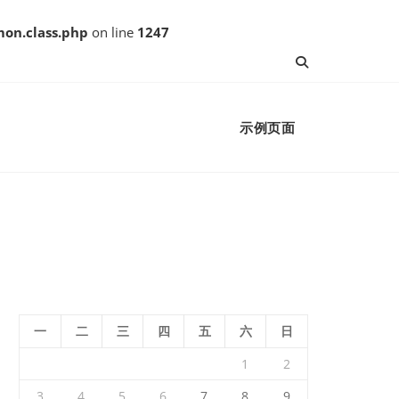
on.class.php
on line
1247
示例页面
一
二
三
四
五
六
日
1
2
3
4
5
6
7
8
9