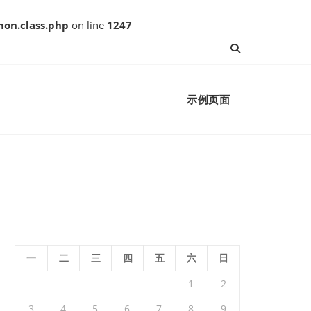
on.class.php
on line
1247
示例页面
一
二
三
四
五
六
日
1
2
3
4
5
6
7
8
9