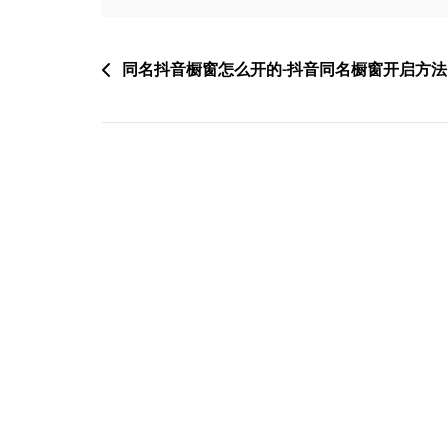
文
同名抖音橱窗怎么开的-抖音同名橱窗开启方法
章
导
航