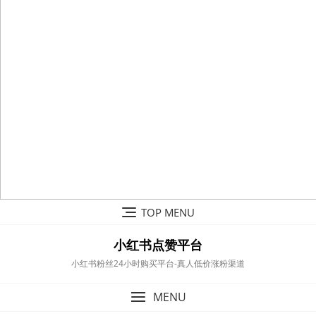
Skip
TOP MENU
to
content
小红书点赞平台
小红书粉丝24小时购买平台-真人低价涨粉渠道
MENU