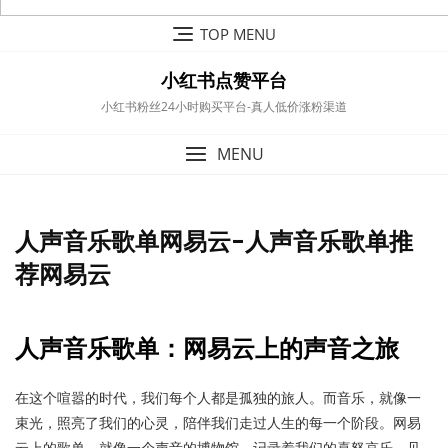
Skip
TOP MENU
to
content
小红书点赞平台
小红书粉丝24小时购买平台-真人低价涨粉渠道
MENU
人声音乐歌单网易云-人声音乐歌单推
荐网易云
人声音乐歌单：网易云上的声音之旅
在这个喧嚣的时代，我们每个人都是孤独的旅人。而音乐，就像一
束光，照亮了我们的心灵，陪伴我们走过人生的每一个阶段。网易
云上的歌单，就像一个声音的博物馆，记录着我们的喜怒哀乐，见