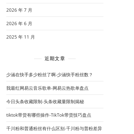
2026 年 7 月
2026 年 6 月
2025 年 11 月
近期文章
少涵在快手多少粉丝了啊-少涵快手粉丝数？
我最红网易云音乐歌单-网易云热歌单盘点
今日头条收藏限制-头条收藏量限制揭秘
tiktok带货有哪些操作-TikTok带货技巧盘点
千川粉和普通粉丝有什么区别-千川粉与普粉差异