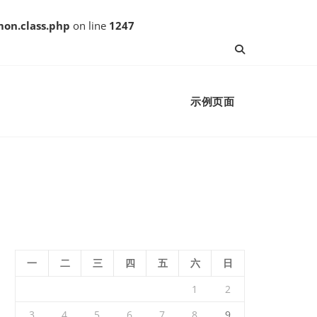
on.class.php
on line
1247
示例页面
一
二
三
四
五
六
日
1
2
3
4
5
6
7
8
9