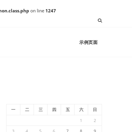
on.class.php
on line
1247
示例页面
一
二
三
四
五
六
日
1
2
3
4
5
6
7
8
9