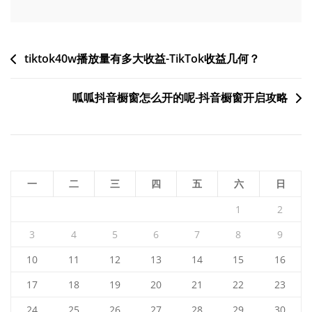
文
tiktok40w播放量有多大收益-TikTok收益几何？
章
呱呱抖音橱窗怎么开的呢-抖音橱窗开启攻略
导
航
一
二
三
四
五
六
日
1
2
3
4
5
6
7
8
9
10
11
12
13
14
15
16
17
18
19
20
21
22
23
24
25
26
27
28
29
30