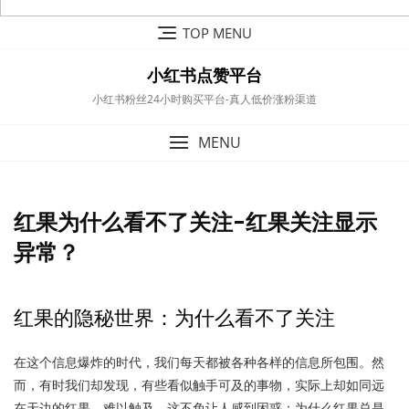
Skip
TOP MENU
to
content
小红书点赞平台
小红书粉丝24小时购买平台-真人低价涨粉渠道
MENU
红果为什么看不了关注-红果关注显示
异常？
红果的隐秘世界：为什么看不了关注
在这个信息爆炸的时代，我们每天都被各种各样的信息所包围。然
而，有时我们却发现，有些看似触手可及的事物，实际上却如同远
在天边的红果，难以触及。这不免让人感到困惑：为什么红果总是