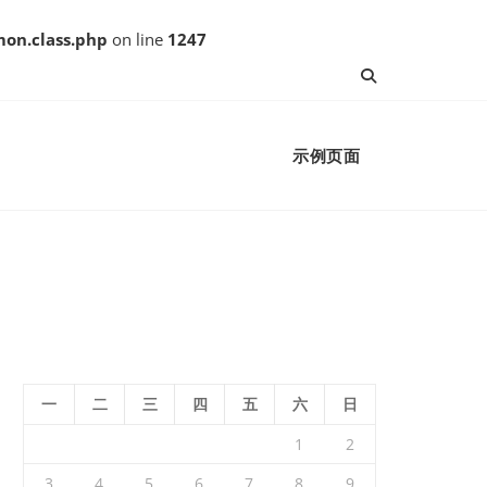
on.class.php
on line
1247
示例页面
一
二
三
四
五
六
日
1
2
3
4
5
6
7
8
9