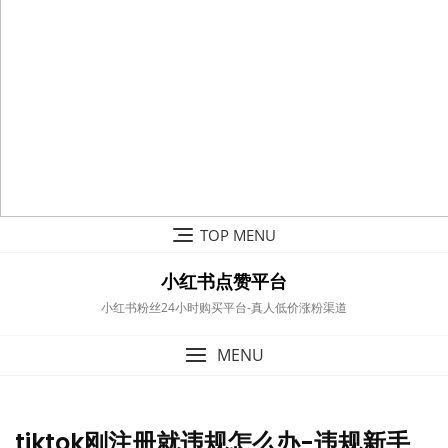
Skip
TOP MENU
to
content
小红书点赞平台
小红书粉丝24小时购买平台-真人低价涨粉渠道
MENU
tiktok刚注册就违规怎么办-违规新手