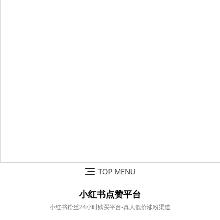
Skip
TOP MENU
to
content
小红书点赞平台
小红书粉丝24小时购买平台-真人低价涨粉渠道