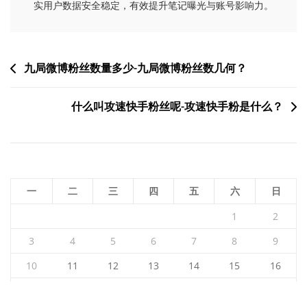
实用户数据安全稳定，有效提升笔记曝光与账号影响力。
文
九局微博粉丝数量多少-九局微博粉丝数几何？
章
什么叫攻速快手粉丝呢-攻速快手粉是什么？
导
航
一
二
三
四
五
六
日
1
2
3
4
5
6
7
8
9
10
11
12
13
14
15
16
17
18
19
20
21
22
23