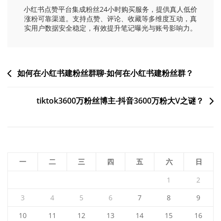
小红书点赞平台集成粉丝24小时购买服务，提供真人低价
涨粉可靠渠道。支持点赞、评论、收藏等多维度互动，真
实用户数据安全稳定，有效提升笔记曝光与账号影响力。
文
如何在小红书建粉丝群聊-如何在小红书建粉丝群？
章
tiktok3600万粉丝博主-抖音3600万粉大V之谜？
导
航
一
二
三
四
五
六
日
1
2
3
4
5
6
7
8
9
10
11
12
13
14
15
16