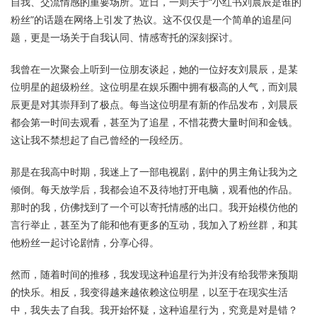
自我、交流情感的重要场所。近日，一则关于“小红书刘晨辰是谁的
粉丝”的话题在网络上引发了热议。这不仅仅是一个简单的追星问
题，更是一场关于自我认同、情感寄托的深刻探讨。
我曾在一次聚会上听到一位朋友谈起，她的一位好友刘晨辰，是某
位明星的超级粉丝。这位明星在娱乐圈中拥有极高的人气，而刘晨
辰更是对其崇拜到了极点。每当这位明星有新的作品发布，刘晨辰
都会第一时间去观看，甚至为了追星，不惜花费大量时间和金钱。
这让我不禁想起了自己曾经的一段经历。
那是在我高中时期，我迷上了一部电视剧，剧中的男主角让我为之
倾倒。每天放学后，我都会迫不及待地打开电脑，观看他的作品。
那时的我，仿佛找到了一个可以寄托情感的出口。我开始模仿他的
言行举止，甚至为了能和他有更多的互动，我加入了粉丝群，和其
他粉丝一起讨论剧情，分享心得。
然而，随着时间的推移，我发现这种追星行为并没有给我带来预期
的快乐。相反，我变得越来越依赖这位明星，以至于在现实生活
中，我失去了自我。我开始怀疑，这种追星行为，究竟是对是错？