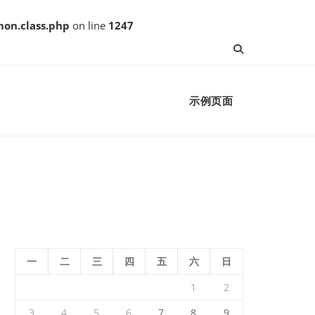
on.class.php
on line
1247
示例页面
一
二
三
四
五
六
日
1
2
3
4
5
6
7
8
9