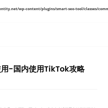
ity.net/wp-content/plugins/smart-seo-tool/classes/comm
使用-国内使用TikTok攻略