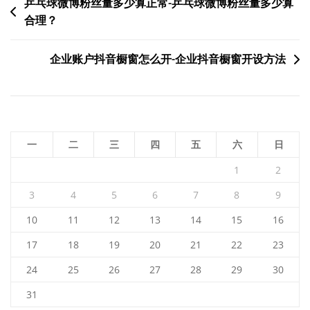
文
乒乓球微博粉丝量多少算正常-乒乓球微博粉丝量多少算
合理？
章
导
企业账户抖音橱窗怎么开-企业抖音橱窗开设方法
航
一
二
三
四
五
六
日
1
2
3
4
5
6
7
8
9
10
11
12
13
14
15
16
17
18
19
20
21
22
23
24
25
26
27
28
29
30
31