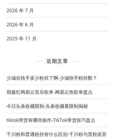
2026 年 7 月
2026 年 6 月
2025 年 11 月
近期文章
少涵在快手多少粉丝了啊-少涵快手粉丝数？
我最红网易云音乐歌单-网易云热歌单盘点
今日头条收藏限制-头条收藏量限制揭秘
tiktok带货有哪些操作-TikTok带货技巧盘点
千川粉和普通粉丝有什么区别-千川粉与普粉差异