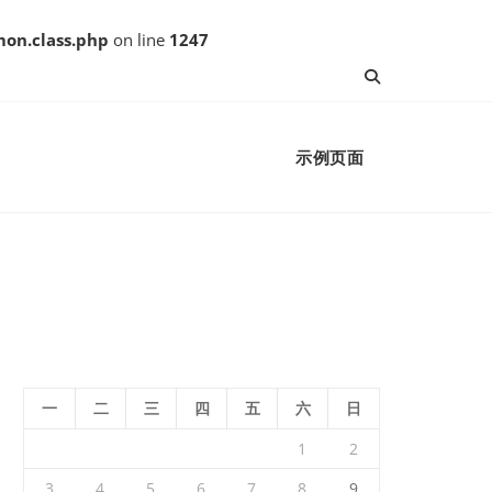
on.class.php
on line
1247
示例页面
一
二
三
四
五
六
日
1
2
3
4
5
6
7
8
9