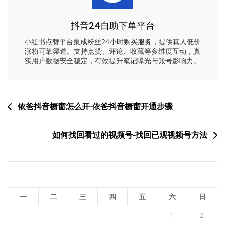
抖音24自助下单平台
小红书点赞平台集成粉丝24小时购买服务，提供真人低价
涨粉可靠渠道。支持点赞、评论、收藏等多维度互动，真
实用户数据安全稳定，有效提升笔记曝光与账号影响力。
文
依爸抖音橱窗怎么开-依爸抖音橱窗开通步骤
章
如何找回看过的视频号-找回已观视频号方法
导
航
一
二
三
四
五
六
日
1
2