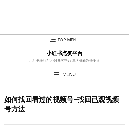
Skip
TOP MENU
to
content
小红书点赞平台
小红书粉丝24小时购买平台-真人低价涨粉渠道
MENU
如何找回看过的视频号-找回已观视频
号方法