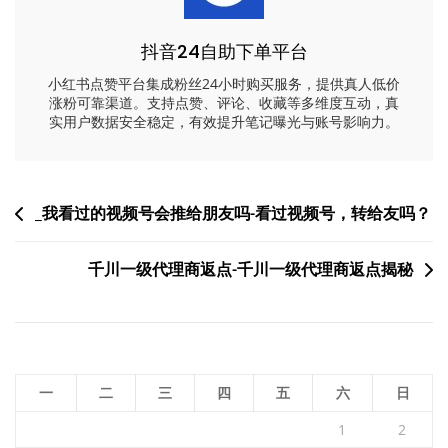
抖音24自助下单平台
小红书点赞平台集成粉丝24小时购买服务，提供真人低价
涨粉可靠渠道。支持点赞、评论、收藏等多维度互动，真
实用户数据安全稳定，有效提升笔记曝光与账号影响力。
文
_我看过的视频号会推给朋友吗-看过视频号，转给友吗？
章
千川一级代理商返点-千川一级代理商返点揭秘
导
航
一
二
三
四
五
六
日
1
2