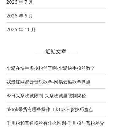
2026 年 7 月
2026 年 6 月
2025 年 11 月
近期文章
少涵在快手多少粉丝了啊-少涵快手粉丝数？
我最红网易云音乐歌单-网易云热歌单盘点
今日头条收藏限制-头条收藏量限制揭秘
tiktok带货有哪些操作-TikTok带货技巧盘点
千川粉和普通粉丝有什么区别-千川粉与普粉差异