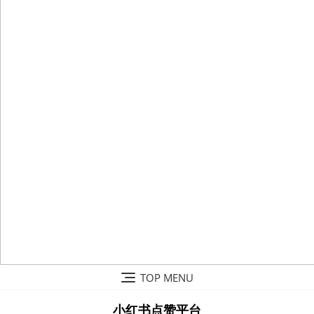
Skip
TOP MENU
to
content
小红书点赞平台