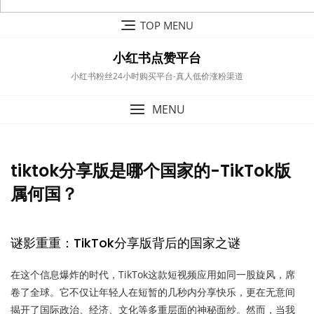
Skip
TOP MENU
to
content
小红书点赞平台
小红书粉丝24小时购买平台-真人低价涨粉渠道
MENU
tiktok分享版是哪个国家的-TikTok版
属何国？
谜影重重：TikTok分享版背后的国家之谜
在这个信息爆炸的时代，TikTok这款短视频应用如同一股旋风，席
卷了全球。它不仅让年轻人在短暂的几秒内分享快乐，更在无意间
揭开了国际政治、经济、文化等多重层面的神秘面纱。然而，当我