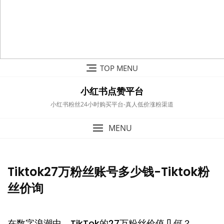
Skip
TOP MENU
to
content
小红书点赞平台
小红书粉丝24小时购买平台-真人低价涨粉渠道
MENU
Tiktok27万粉丝账号多少钱-Tiktok粉
丝价询
在数字浪潮中，TikTok的27万粉丝价值几何？