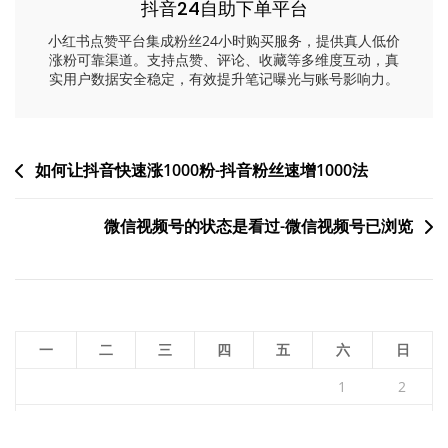
抖音24自助下单平台
小红书点赞平台集成粉丝24小时购买服务，提供真人低价
涨粉可靠渠道。支持点赞、评论、收藏等多维度互动，真
实用户数据安全稳定，有效提升笔记曝光与账号影响力。
文
如何让抖音快速涨1000粉-抖音粉丝速增1000法
章
微信视频号的状态是看过-微信视频号已浏览
导
航
一
二
三
四
五
六
日
1
2
3
4
5
6
7
8
9