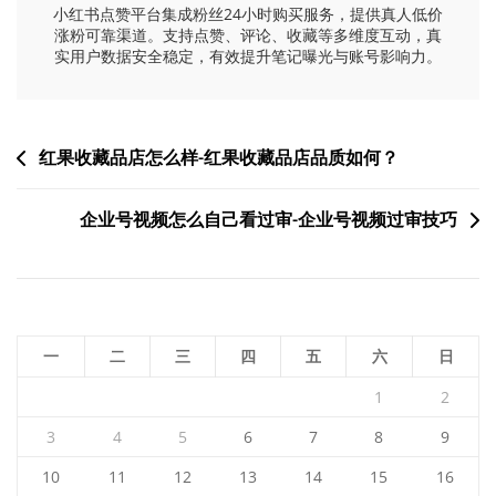
小红书点赞平台集成粉丝24小时购买服务，提供真人低价
涨粉可靠渠道。支持点赞、评论、收藏等多维度互动，真
实用户数据安全稳定，有效提升笔记曝光与账号影响力。
文
红果收藏品店怎么样-红果收藏品店品质如何？
章
企业号视频怎么自己看过审-企业号视频过审技巧
导
航
一
二
三
四
五
六
日
1
2
3
4
5
6
7
8
9
10
11
12
13
14
15
16