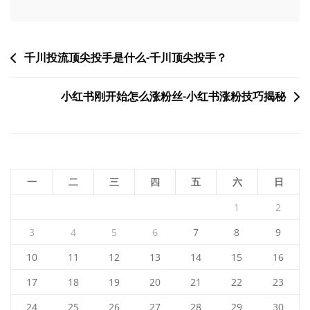
文
千川投流顶尖投手是什么-千川顶尖投手？
章
小红书刚开始怎么涨粉丝-小红书涨粉技巧揭秘
导
航
一
二
三
四
五
六
日
1
2
3
4
5
6
7
8
9
10
11
12
13
14
15
16
17
18
19
20
21
22
23
24
25
26
27
28
29
30