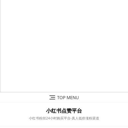
Skip
TOP MENU
to
content
小红书点赞平台
小红书粉丝24小时购买平台-真人低价涨粉渠道