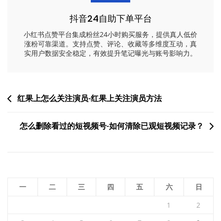
抖音24自助下单平台
小红书点赞平台集成粉丝24小时购买服务，提供真人低价
涨粉可靠渠道。支持点赞、评论、收藏等多维度互动，真
实用户数据安全稳定，有效提升笔记曝光与账号影响力。
文
红果上怎么关注演员-红果上关注演员方法
章
怎么删除看过的短视频号-如何清除已观短视频记录？
导
航
一
二
三
四
五
六
日
1
2