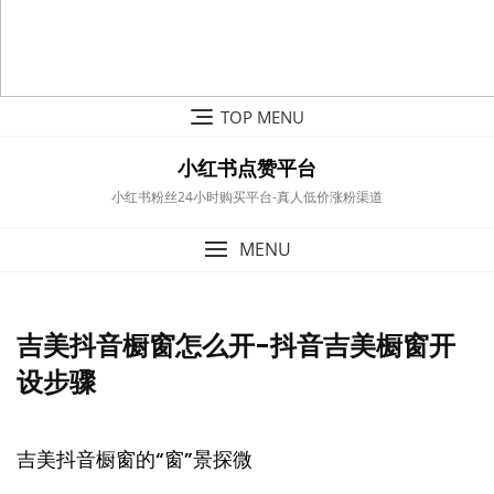
Skip
TOP MENU
to
content
小红书点赞平台
小红书粉丝24小时购买平台-真人低价涨粉渠道
MENU
吉美抖音橱窗怎么开-抖音吉美橱窗开
设步骤
吉美抖音橱窗的“窗”景探微