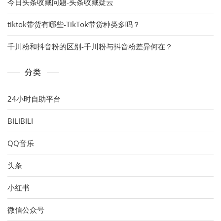
今日头条收藏问题-头条收藏疑云
tiktok带货有哪些-TikTok带货种类多吗？
千川粉和抖音粉的区别-千川粉与抖音粉差异何在？
分类
24小时自助平台
BILIBILI
QQ音乐
头条
小红书
微信公众号