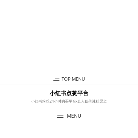
Skip
TOP MENU
to
content
小红书点赞平台
小红书粉丝24小时购买平台-真人低价涨粉渠道
MENU