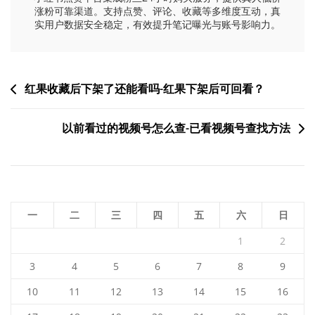
涨粉可靠渠道。支持点赞、评论、收藏等多维度互动，真
实用户数据安全稳定，有效提升笔记曝光与账号影响力。
文
红果收藏后下架了还能看吗-红果下架后可回看？
章
以前看过的视频号怎么查-已看视频号查找方法
导
航
一
二
三
四
五
六
日
1
2
3
4
5
6
7
8
9
10
11
12
13
14
15
16