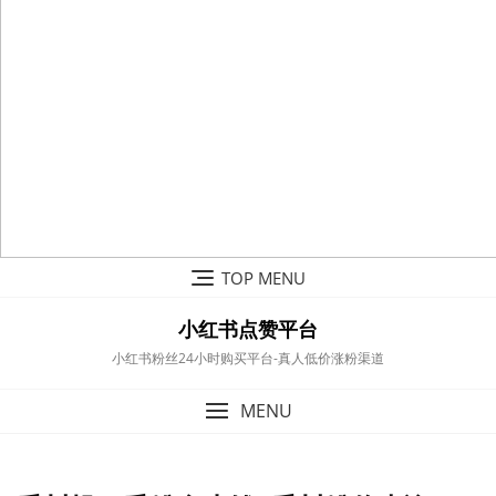
Skip
TOP MENU
to
content
小红书点赞平台
小红书粉丝24小时购买平台-真人低价涨粉渠道
MENU