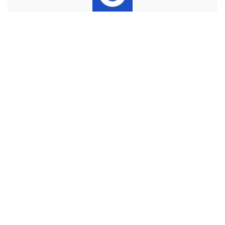
抖音24自助下单平台
小红书点赞平台集成粉丝24小时购买服务，提供真人低价
涨粉可靠渠道。支持点赞、评论、收藏等多维度互动，真
实用户数据安全稳定，有效提升笔记曝光与账号影响力。
文
微信视频号直播间看过-微信视频号直播必看清单
章
千川投一千粉多少钱-千川粉价查询
导
航
一
二
三
四
五
六
日
1
2