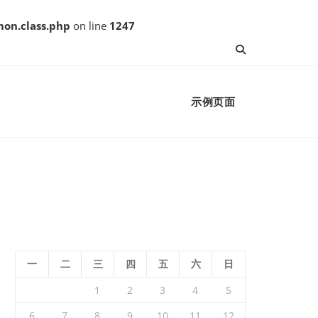
on.class.php
on line
1247
示例页面
一
二
三
四
五
六
日
1
2
3
4
5
6
7
8
9
10
11
12