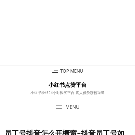
Skip
TOP MENU
to
content
小红书点赞平台
小红书粉丝24小时购买平台-真人低价涨粉渠道
MENU
员工号抖音怎么开橱窗-抖音员工号如