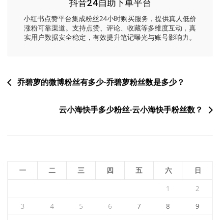
抖音24自助下单平台
小红书点赞平台集成粉丝24小时购买服务，提供真人低价
涨粉可靠渠道。支持点赞、评论、收藏等多维度互动，真
实用户数据安全稳定，有效提升笔记曝光与账号影响力。
文
乔碧萝的微博粉丝有多少-乔碧萝粉丝数是多少？
章
云小海快手多少粉丝-云小海快手粉丝数？
导
航
一
二
三
四
五
六
日
1
2
3
4
5
6
7
8
9