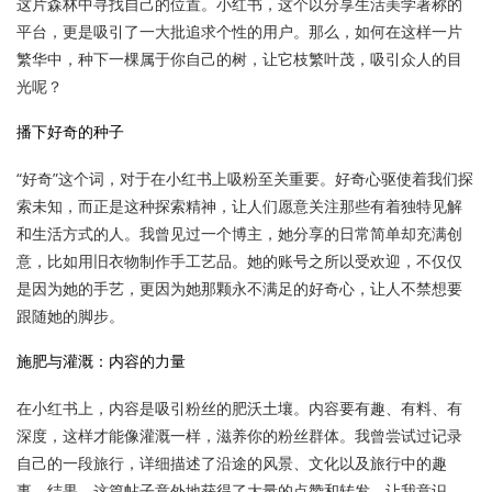
这片森林中寻找自己的位置。小红书，这个以分享生活美学著称的
平台，更是吸引了一大批追求个性的用户。那么，如何在这样一片
繁华中，种下一棵属于你自己的树，让它枝繁叶茂，吸引众人的目
光呢？
播下好奇的种子
“好奇”这个词，对于在小红书上吸粉至关重要。好奇心驱使着我们探
索未知，而正是这种探索精神，让人们愿意关注那些有着独特见解
和生活方式的人。我曾见过一个博主，她分享的日常简单却充满创
意，比如用旧衣物制作手工艺品。她的账号之所以受欢迎，不仅仅
是因为她的手艺，更因为她那颗永不满足的好奇心，让人不禁想要
跟随她的脚步。
施肥与灌溉：内容的力量
在小红书上，内容是吸引粉丝的肥沃土壤。内容要有趣、有料、有
深度，这样才能像灌溉一样，滋养你的粉丝群体。我曾尝试过记录
自己的一段旅行，详细描述了沿途的风景、文化以及旅行中的趣
事。结果，这篇帖子意外地获得了大量的点赞和转发，让我意识