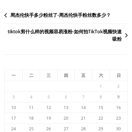
文
周杰伦快手多少粉丝了-周杰伦快手粉丝数多少？
章
tiktok剪什么样的视频容易涨粉-如何拍TikTok视频快速
导
吸粉
航
一
二
三
四
五
六
日
1
2
3
4
5
6
7
8
9
10
11
12
13
14
15
16
17
18
19
20
21
22
23
24
25
26
27
28
29
30