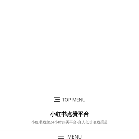
Skip
TOP MENU
to
content
小红书点赞平台
小红书粉丝24小时购买平台-真人低价涨粉渠道
MENU