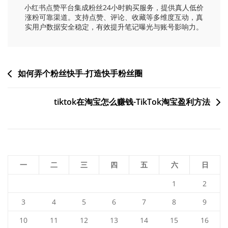
小红书点赞平台集成粉丝24小时购买服务，提供真人低价
涨粉可靠渠道。支持点赞、评论、收藏等多维度互动，真
实用户数据安全稳定，有效提升笔记曝光与账号影响力。
文
如何弄个粉丝快手-打造快手粉丝圈
章
tiktok在淘宝怎么赚钱-TikTok淘宝盈利方法
导
航
一
二
三
四
五
六
日
1
2
3
4
5
6
7
8
9
10
11
12
13
14
15
16